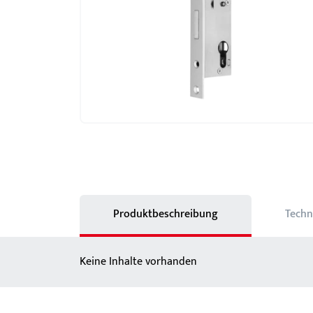
Schlösser
BKS MasterKeySystem
Showroom - BKS
Produktbeschreibung
Techn
Keine Inhalte vorhanden