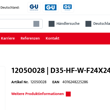
 Deutschland:
Händlersuche
Deutschla
Karriere
Referenzen
Kontakt
12050028 | D35-HF-W-F24X24
Artikel Nr.
12050028
EAN
4016248225286
Weitere Produktinformationen