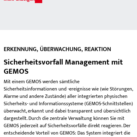
Personen-Notsignal-Systeme
Sprachalarmierungssysteme
Schlüsselverwaltungssysteme
Gebäudeautomationssysteme und technische Systeme
(z. B. ITSysteme) über Standard-Protokolle wie BACnet,
DALI, EIB/KNX, ESPA, Modbus, OPC, SNMP
ERKENNUNG, ÜBERWACHUNG, REAKTION
Mehr zu den Schnittstellen
Sicherheitsvorfall Management mit
GEMOS
Bei der Organisation und effizienten Nutzung von GEMOS
helfen zahlreiche Module. Damit bietet GEMOS Ihnen
Mit einem GEMOS werden sämtliche
Lösungen für nahezu jede Aufgabenstellung an.
Sicherheitsinformationen und -ereignisse wie (wie Störungen,
Alarme und andere Zustände) aller integrierten physischen
Mehr zu den Modulen
Sicherheits- und Informationssysteme (GEMOS-Schnittstellen)
überwacht, erkannt und dabei transparent und übersichtlich
dargestellt. Durch die zentrale Verwaltung können Sie mit
GEMOS jederzeit auf Sicherheitsvorfälle direkt reagieren. Der
entscheidende Vorteil von GEMOS: Das System integriert die