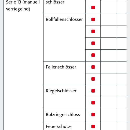
Serie 13 (manuell
schlösser
x
verriegelnd)
x
Rollfallenschlösser
x
x
x
x
Fallenschlösser
x
x
Riegelschlösser
x
x
Bolzriegelschloss
x
Feuerschutz-