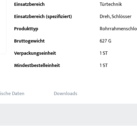
Einsatzbereich
Türtechnik
Einsatzbereich (spezifiziert)
Dreh, Schlösser
Produkttyp
Rohrrahmenschlo
Bruttogewicht
627 G
Verpackungseinheit
1 ST
Mindestbestelleinheit
1 ST
ische Daten
Downloads