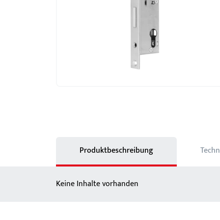
Schlösser
BKS MasterKeySystem
Showroom - BKS
Produktbeschreibung
Techn
Keine Inhalte vorhanden