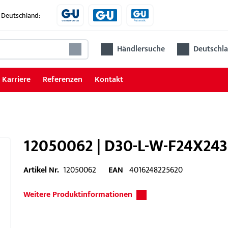
 Deutschland:
Händlersuche
Deutschla
Karriere
Referenzen
Kontakt
12050062 | D30-L-W-F24X243
Artikel Nr.
12050062
EAN
4016248225620
Weitere Produktinformationen