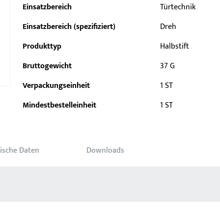
Einsatzbereich
Türtechnik
Einsatzbereich (spezifiziert)
Dreh
Produkttyp
Halbstift
Bruttogewicht
37 G
Verpackungseinheit
1 ST
Mindestbestelleinheit
1 ST
ische Daten
Downloads