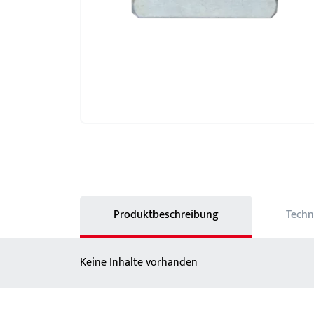
Schlösser
BKS MasterKeySystem
Showroom - BKS
Produktbeschreibung
Techn
Keine Inhalte vorhanden