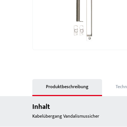
Schlösser
BKS MasterKeySystem
Showroom - BKS
Produktbeschreibung
Techn
Inhalt
Kabelübergang Vandalismussicher