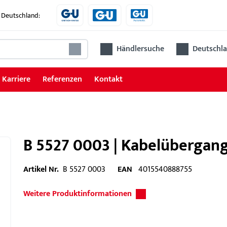
 Deutschland:
Händlersuche
Deutschla
Karriere
Referenzen
Kontakt
B 5527 0003 | Kabelübergan
Artikel Nr.
B 5527 0003
EAN
4015540888755
Weitere Produktinformationen