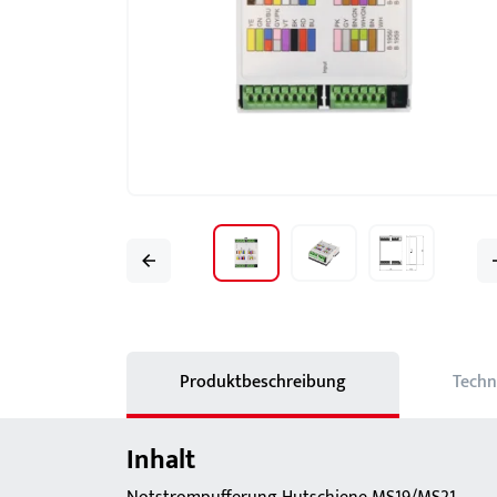
Schlösser
BKS MasterKeySystem
Showroom - BKS
Produktbeschreibung
Techn
Inhalt