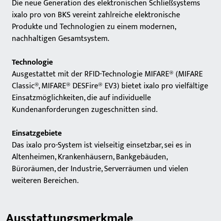
Die
neue
Generation
des
elektronischen
Schließsystems
ixalo
pro
von
BKS
vereint
zahlreiche
elektronische
Produkte
und
Technologien
zu
einem
modernen
,
nachhaltigen
Gesamtsystem
.
Technologie
Ausgestattet
mit
der
RFID-
Technologie
MIFARE®
(MIFARE
Classic®
,
MIFARE®
DESFire®
EV3)
b
ietet
ixalo
pro
vielfältige
Einsatzmöglichkeiten
,
die
auf
individuelle
Kundenanforderungen
zugeschnitten
sind
.
Einsatzgebiete
Das
ixalo
pro-System
ist
vielseitig
einsetzbar
,
sei
es
in
Altenheimen
,
Krankenhäusern
,
Bankgebäuden
,
Büroräumen
,
der
Industrie
,
Serverräumen
und
vielen
weiteren
Bereichen
.
Ausstattungsmerkmale