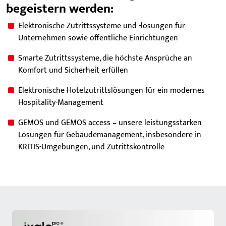
begeistern werden:
Elektronische
Zutrittssysteme
und
-lösungen
für
Unternehmen
sowie
öffentliche
Einrichtungen
Smarte
Zutrittssysteme
,
die
höchste
Ansprüche
an
Komfort
und
Sicherheit
erfüllen
Elektronische
Hotelzutrittslösungen
für
ein
modernes
Hospitality-Management
GEMOS
und
GEMOS
access
–
unsere
leistungsstarken
Lösungen
für
Gebäudemanagement
,
insbesondere
in
KRITIS-Umgebungen
,
und
Zutrittskontrolle