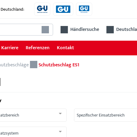
 Deutschland:
Händlersuche
Deutschla
Karriere
Referenzen
Kontakt
hutzbeschläge
Schutzbeschlag ES1
1
r
satzbereich
Spezifischer Einsatzbereich
satzsystem