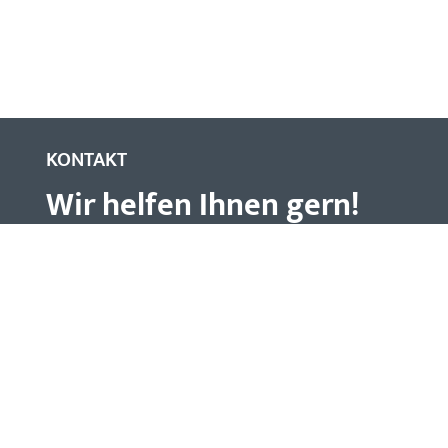
KONTAKT
Wir helfen Ihnen gern!
Unser Service-Team unterstützt Sie gerne bei allen Frag
Kontaktieren Sie uns einfach telefonisch oder per E-Mail.
Kontaktieren Sie uns
Rufen Sie uns an