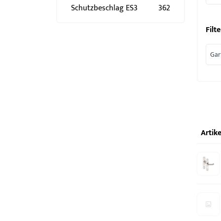
Schlösser
BKS MasterKeySystem
Schutzbeschlag ES3
362
Showroom - BKS
Filte
Gar
Artike