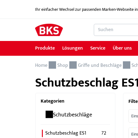
Ihr einfacher Wechsel zur passenden Marken-Webseite in
Produkte
Lösungen
Service
Über uns
Home
Produkte
Lösungen
Service
Über uns
Karriere
Referenzen
Kontakt
Shop
Griffe und Beschläge
Sc
Schutzbeschlag ES
Schließ- und Zutrittskontrollsysteme
Lösungen Schulsicherheit
Service für Architekten & Planer
News
Ausbildung
Kontaktformular
Türbeschläge
Kritische Infrastruktur-KRITIS
Service für Sicherheitsfachgeschäfte & Handel
Jobportal
Kategorien
Filte
Elektrische Türöffner
Serviceleistungen im Überblick
Schutzbeschläge
Ein
Elektrische Fluchttürsicherung
Seminare
GEMOS / Gebäudemanagementsystem
Downloadportal
Schutzbeschlag ES1
72
Ein