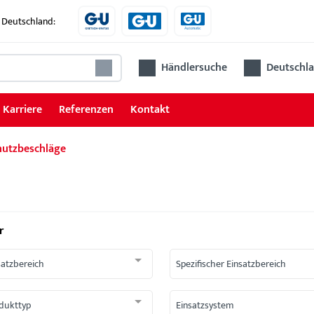
 Deutschland:
Händlersuche
Deutschla
Karriere
Referenzen
Kontakt
hutzbeschläge
r
satzbereich
Spezifischer Einsatzbereich
dukttyp
Einsatzsystem