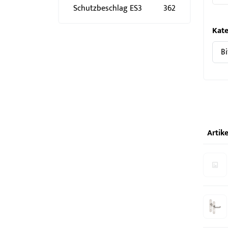
Schlösser
BKS MasterKeySystem
Schutzbeschlag ES3
362
Showroom - BKS
Kate
Artike