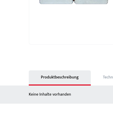
Schlösser
BKS MasterKeySystem
Showroom - BKS
Produktbeschreibung
Techn
Keine Inhalte vorhanden