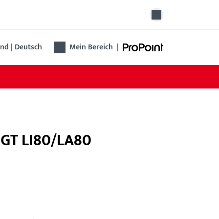
nd | Deutsch
Mein Bereich
|
t GT LI80/LA80