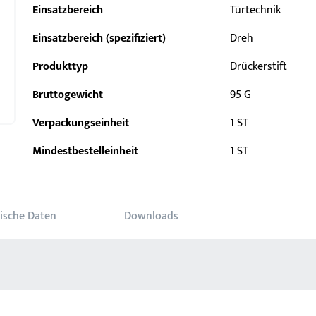
Einsatzbereich
Türtechnik
Einsatzbereich (spezifiziert)
Dreh
Produkttyp
Drückerstift
Bruttogewicht
95 G
Verpackungseinheit
1 ST
Mindestbestelleinheit
1 ST
ische Daten
Downloads