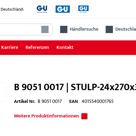
 Deutschland:
Händlersuche
Deutschla
Karriere
Referenzen
Kontakt
B 9051 0017 | STULP-24x270x
Artikel Nr.
B 9051 0017
EAN
4015540001765
Weitere Produktinformationen