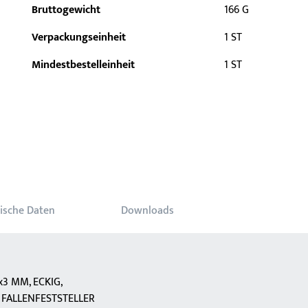
Bruttogewicht
166 G
Verpackungseinheit
1 ST
Mindestbestelleinheit
1 ST
ische Daten
Downloads
x3 MM, ECKIG,
 FALLENFESTSTELLER