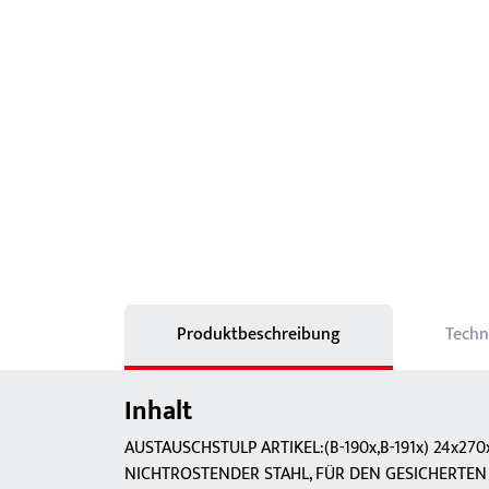
Schlösser
BKS MasterKeySystem
Showroom - BKS
Produktbeschreibung
Techn
Inhalt
AUSTAUSCHSTULP ARTIKEL:(B-190x,B-191x) 24x270
NICHTROSTENDER STAHL, FÜR DEN GESICHERTEN