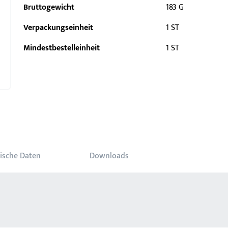
Bruttogewicht
183 G
Verpackungseinheit
1 ST
Mindestbestelleinheit
1 ST
ische Daten
Downloads