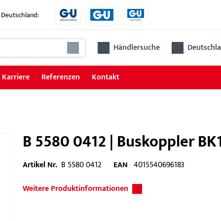
 Deutschland:
Händlersuche
Deutschla
Karriere
Referenzen
Kontakt
B 5580 0412 | Buskoppler BK
Artikel Nr.
B 5580 0412
EAN
4015540696183
Weitere Produktinformationen