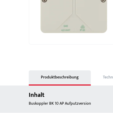
Schlösser
BKS MasterKeySystem
Showroom - BKS
Produktbeschreibung
Techn
Inhalt
Buskoppler BK 10 AP Aufputzversion