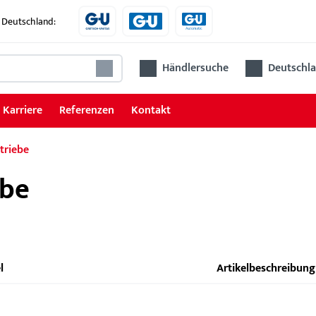
 Deutschland:
Händlersuche
Deutschla
Karriere
Referenzen
Kontakt
triebe
ebe
l
Artikelbeschreibung