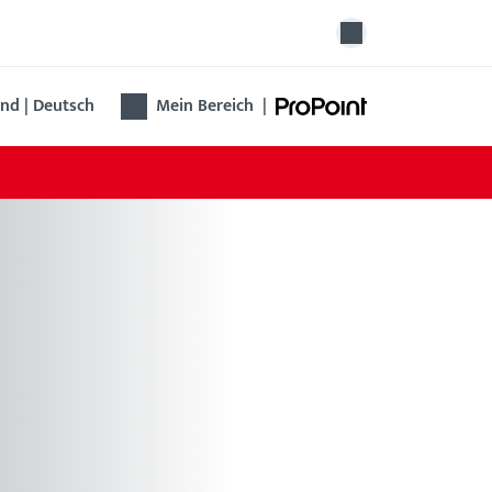
nd | Deutsch
Mein Bereich
|
ovierungsschloss B 1314
 Renovierungsschloss B 1314 vereinfacht den