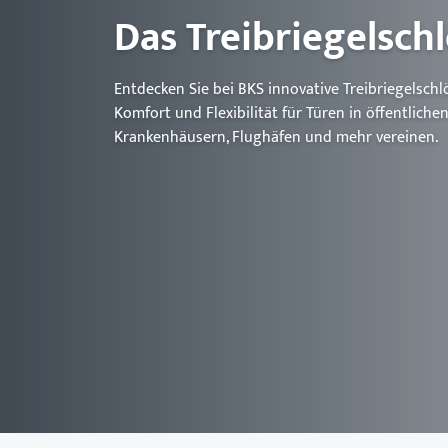
Schlösser
BKS MasterKeySystem
Das Treibriegelsch
Showroom - BKS
Entdecken Sie bei BKS innovative Treibriegelschlös
Komfort und Flexibilität für Türen in öffentlich
Krankenhäusern, Flughäfen und mehr vereinen.