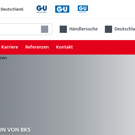
 Deutschland:
Händlersuche
Deutschla
Karriere
Referenzen
Kontakt
Schlösser
Schlösser für Rohrrahmentüren
Schlösser für Holz- und Stahltüren
Zubehör für Schlösser
Ren
ON VON BKS
Das