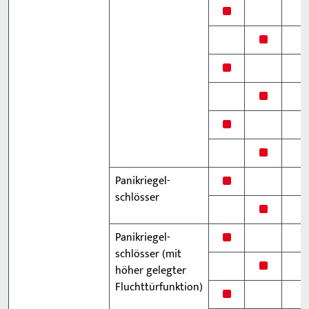
x
x
x
x
x
x
x
Panikriegel­
schlösser
x
x
Panikriegel­
schlösser (mit
x
höher gelegter
Fluchttürfunktion)
x