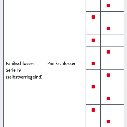
x
x
x
x
x
x
Panikschlösser
Panikschlösser
Serie 19
x
(selbstverriegelnd)
x
x
x
x