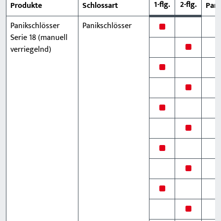
1-flg.
2-flg.
Produkte
Schlossart
Pani
Panikschlösser
Panikschlösser
x
Serie 18 (manuell
x
verriegelnd)
x
x
x
x
x
x
x
x