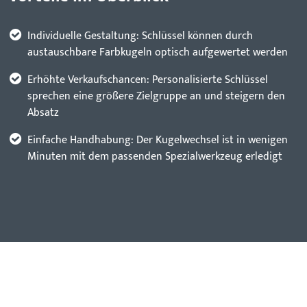
gestalten Sie Ihre Schlüssel einzigartig – funktional und mit
Stil.
Individuelle Gestaltung: Schlüssel können durch
austauschbare Farbkugeln optisch aufgewertet werden
Erhöhte Verkaufschancen: Personalisierte Schlüssel
sprechen eine größere Zielgruppe an und steigern den
Absatz
Einfache Handhabung: Der Kugelwechsel ist in wenigen
Minuten mit dem passenden Spezialwerkzeug erledigt