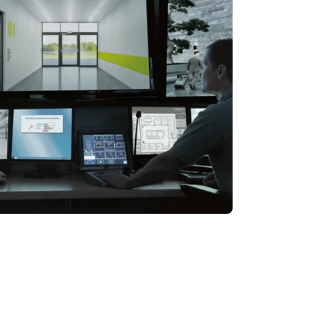
biniert Panikbeschlag und
chttürverriegelung in einem System – ideal für
erne Paniktüren. Eine integrierte LED-Anzeige
gt für intuitive Bedienung.