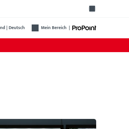
nd | Deutsch
Mein Bereich
|
T mit Touch Bar EVT
 elektrisch verriegelte Touch Bar EVT