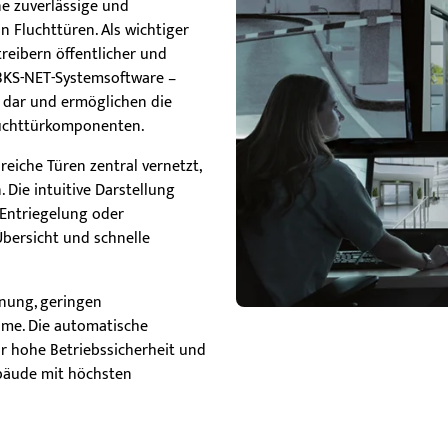
ne zuverlässige und
kom
 Fluchttüren. Als wichtiger
Flu
reibern öffentlicher und
mod
 BKS-NET-Systemsoftware –
sor
h dar und ermöglichen die
luchttürkomponenten.
iche Türen zentral vernetzt,
 Die intuitive Darstellung
 Entriegelung oder
Übersicht und schnelle
nung, geringen
me. Die automatische
r hohe Betriebssicherheit und
bäude mit höchsten