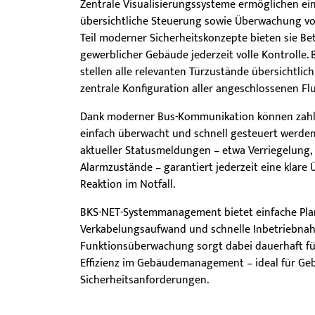
Zentrale Visualisierungssysteme ermöglichen ei
Schlösser
BKS MasterKeySystem
übersichtliche Steuerung sowie Überwachung von
Teil moderner Sicherheitskonzepte bieten sie Bet
Showroom - BKS
gewerblicher Gebäude jederzeit volle Kontrolle.
stellen alle relevanten Türzustände übersichtlic
zentrale Konfiguration aller angeschlossenen F
Dank moderner Bus-Kommunikation können zahlre
einfach überwacht und schnell gesteuert werden.
aktueller Statusmeldungen – etwa Verriegelung,
Alarmzustände – garantiert jederzeit eine klare 
Reaktion im Notfall.
BKS-NET-Systemmanagement bietet einfache Pla
Verkabelungsaufwand und schnelle Inbetriebnah
Funktionsüberwachung sorgt dabei dauerhaft fü
Effizienz im Gebäudemanagement – ideal für Ge
Sicherheitsanforderungen.