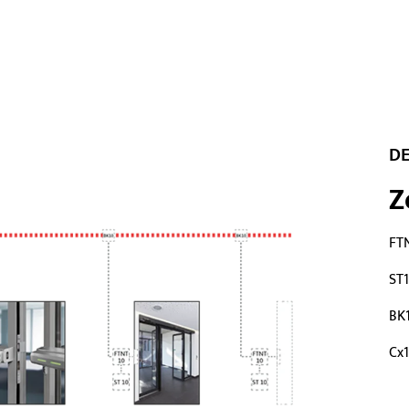
D
Z
FT
ST1
BK
Cx