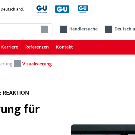
 Deutschland:
Händlersuche
Deutschla
Karriere
Referenzen
Kontakt
herung
Elektrische Fluchttürsicherung
Visualisierung
Fluchttürsteuerungen
Verriegelungselemente
E REAKTION
rung für
FTN
Die