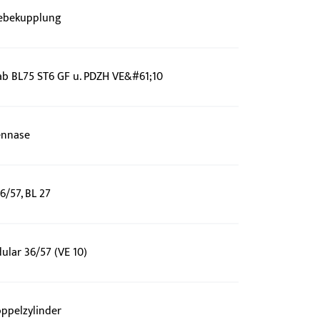
iebekupplung
b BL75 ST6 GF u. PDZH VE&#61;10
ennase
6/57, BL 27
ular 36/57 (VE 10)
oppelzylinder