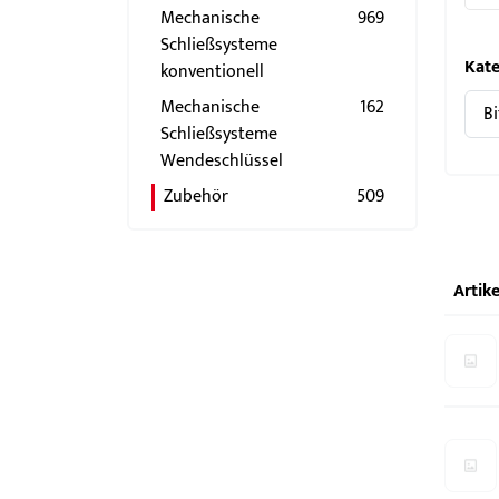
Schlösser
BKS MasterKeySystem
Mechanische
969
Schließsysteme
Showroom - BKS
Kate
konventionell
Mechanische
162
Schließsysteme
Wendeschlüssel
Zubehör
509
Artike