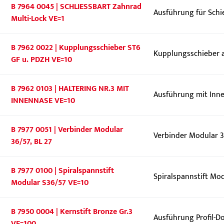
B 7964 0045 | SCHLIESSBART Zahnrad
Ausführung für Sch
Multi-Lock VE=1
B 7962 0022 | Kupplungsschieber ST6
Kupplungsschieber a
GF u. PDZH VE=10
B 7962 0103 | HALTERING NR.3 MIT
Ausführung mit Inn
INNENNASE VE=10
B 7977 0051 | Verbinder Modular
Verbinder Modular 3
36/57, BL 27
B 7977 0100 | Spiralspannstift
Spiralspannstift Mod
Modular S36/57 VE=10
B 7950 0004 | Kernstift Bronze Gr.3
Ausführung Profil-D
VE=100