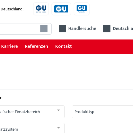
 Deutschland:
Händlersuche
Deutschla
Karriere
Referenzen
Kontakt
r
zifischer Einsatzbereich
Produkttyp
satzsystem